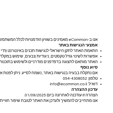
אנו ב-eCommon מאמינים בשוויון הזדמנויות לכלל המשתמשים ופועלים להנגיש את האתר בהתאם להוראות החוק.
אמצעי הנגישות באתר
התאמת האתר לתקן הישראלי לנגישות תכנים באינטרנט (ת"י 5568) ברמה AA.
אפשרות לשינוי גודל טקסטים, ניגודיות צבעים, שימוש במקלדת 
האתר מותאם לתצוגה בדפדפנים מודרניים ולשימוש בתוכנות 
סיוע נוסף
אם נתקלת בבעיה בנגישות באתר, נשמח לסייע. ניתן לפנות אל
טלפון: ‎054-4308052
דוא"ל:
info@ecommon.co.il
עדכון ההצהרה
הצהרה זו עודכנה לאחרונה ביום ‎01/09/2025.
אנו מתחייבים להמשיך ולעדכן את האתר לטובת שיפור חוויי